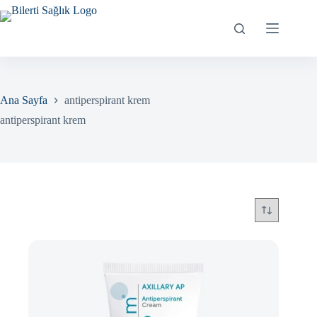
Skip
to
content
Ana Sayfa
antiperspirant krem
antiperspirant krem