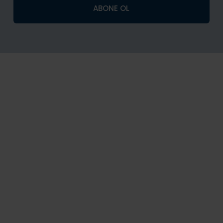
a
ABONE OL
i
l
*