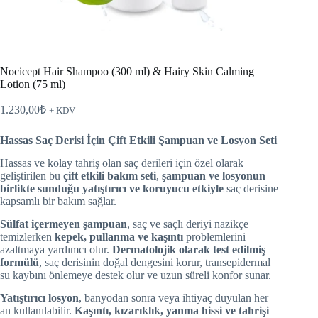
Nocicept Hair Shampoo (300 ml) & Hairy Skin Calming
Lotion (75 ml)
1.230,00
₺
+ KDV
Hassas Saç Derisi İçin Çift Etkili Şampuan ve Losyon Seti
Hassas ve kolay tahriş olan saç derileri için özel olarak
geliştirilen bu
çift etkili bakım seti
,
şampuan ve losyonun
birlikte sunduğu yatıştırıcı ve koruyucu etkiyle
saç derisine
kapsamlı bir bakım sağlar.
Sülfat içermeyen şampuan
, saç ve saçlı deriyi nazikçe
temizlerken
kepek, pullanma ve kaşıntı
problemlerini
azaltmaya yardımcı olur.
Dermatolojik olarak test edilmiş
formülü
, saç derisinin doğal dengesini korur, transepidermal
su kaybını önlemeye destek olur ve uzun süreli konfor sunar.
Yatıştırıcı losyon
, banyodan sonra veya ihtiyaç duyulan her
an kullanılabilir.
Kaşıntı, kızarıklık, yanma hissi ve tahrişi