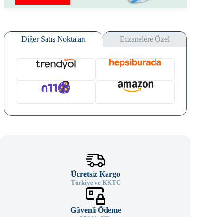
Calming
Lotion
(75
ml)
Diğer Satış Noktaları
Eczanelere Özel
adet
Ücretsiz Kargo
Türkiye ve KKTC
Güvenli Ödeme