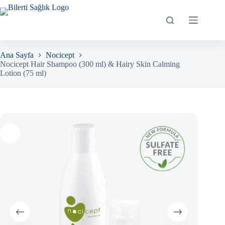
Skip
to
content
Ana Sayfa
Nocicept
Nocicept Hair Shampoo (300 ml) & Hairy Skin Calming
Lotion (75 ml)