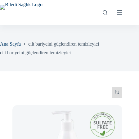
Skip
to
content
Ana Sayfa
cilt bariyeini güçlendiren temizleyici
cilt bariyeini güçlendiren temizleyici