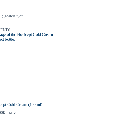
uç gösteriliyor
ENDİ
cept Cold Cream (100 ml)
00
₺
+ KDV