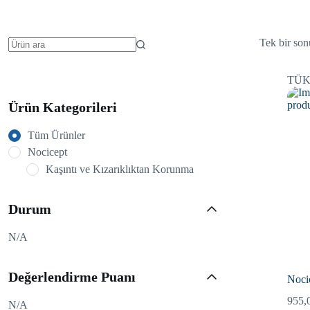
Tek bir son
No
results
TÜK
Ürün Kategorileri
Tüm Ürünler
Nocicept
Kaşıntı ve Kızarıklıktan Korunma
Durum
N/A
Değerlendirme Puanı
Noci
955,
N/A