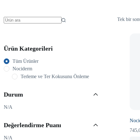
Tek bir son
No
results
Ürün Kategorileri
Tüm Ürünler
Nociderm
Terleme ve Ter Kokusunu Önleme
Durum
N/A
Noci
Değerlendirme Puanı
745,
N/A