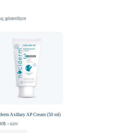
uç gösteriliyor
derm Axillary AP Cream (50 ml)
00
₺
+ KDV