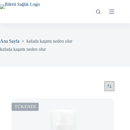
Skip
to
content
Ana Sayfa
kafada kaşıntı neden olur
kafada kaşıntı neden olur
TÜKENDİ