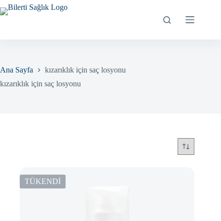
Skip
to
content
Ana Sayfa
kızarıklık için saç losyonu
kızarıklık için saç losyonu
TÜKENDİ