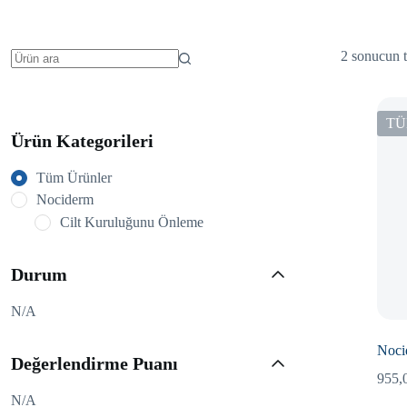
2 sonucun t
No
results
TÜ
Ürün Kategorileri
Tüm Ürünler
Nociderm
Cilt Kuruluğunu Önleme
Durum
N/A
Noci
Değerlendirme Puanı
955,
N/A