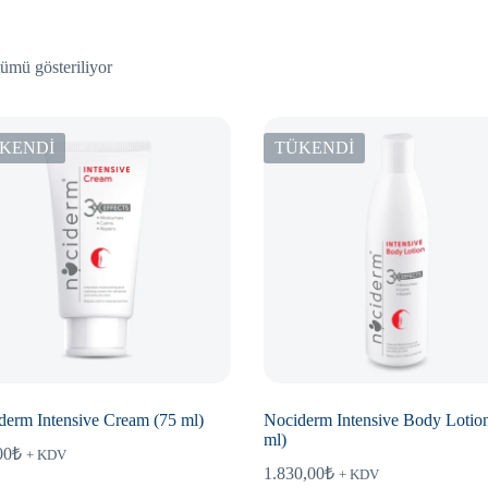
ümü gösteriliyor
KENDİ
TÜKENDİ
derm Intensive Cream (75 ml)
Nociderm Intensive Body Lotio
ml)
00
₺
+ KDV
1.830,00
₺
+ KDV