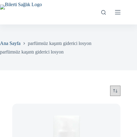
Skip
to
content
Ana Sayfa
parfümsüz kaşıntı giderici losyon
parfümsüz kaşıntı giderici losyon