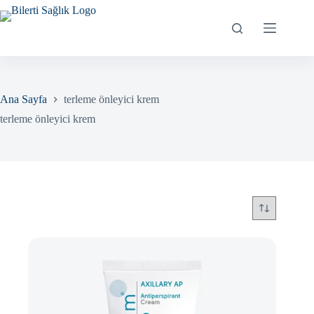
Skip
to
content
Ana Sayfa
terleme önleyici krem
terleme önleyici krem