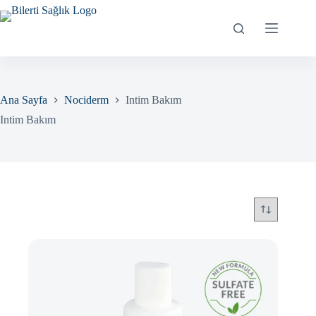
Skip
to
content
Ana Sayfa
Nociderm
Intim Bakım
Intim Bakım