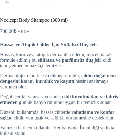
Nocicept Body Shampoo (300 ml)
780,00
₺
+ KDV
Hassas ve Atopik Ciltler İçin Sülfatsız Duş Jeli
Hassas, kuru veya atopik dermatitli ciltler için özel olarak
formüle edilmiş bu
sülfatsız ve parfümsüz duş jeli
, cildi
tahriş etmeden nazikçe temizler.
Dermatolojik olarak test edilmiş formülü,
cildin doğal nem
dengesini korur
,
kuruluk ve kaşıntı
hissini azaltmaya
yardımcı olur.
Doğal içerikli yapısı sayesinde,
cildi kurutmadan ve tahriş
etmeden
günlük banyo rutinine uygun bir temizlik sunar.
Düzenli kullanımda, hassas ciltlerde
rahatlama ve konfor
sağlar, cildin yumuşak ve sağlıklı görünmesine destek olur.
Yalnızca haricen kullanılır. Her banyoda İstenildiği sıklıkta
kullanılabilir.