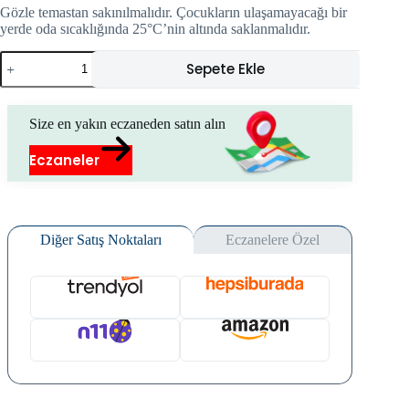
Gözle temastan sakınılmalıdır. Çocukların ulaşamayacağı bir
yerde oda sıcaklığında 25°C’nin altında saklanmalıdır.
Nocicept
Sepete Ekle
Body
Shampoo
(300
ml)
Size en yakın eczaneden satın alın
adet
Eczaneler
Diğer Satış Noktaları
Eczanelere Özel